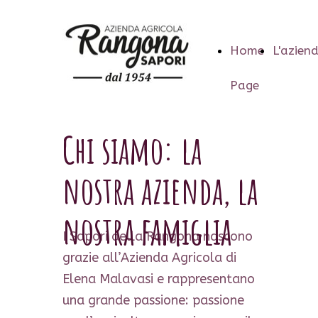
Home
L'azien
Page
Chi siamo: la
nostra azienda, la
nostra famiglia
I Sapori della Rangona nascono
grazie all’Azienda Agricola di
Elena Malavasi e rappresentano
una grande passione: passione