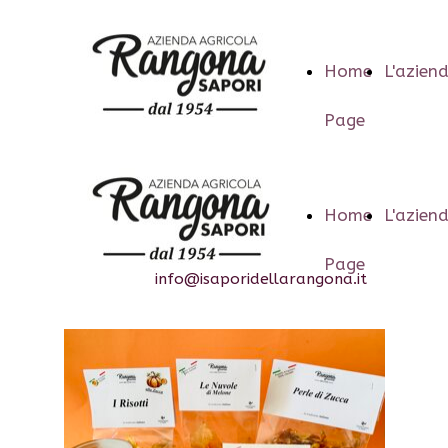
Home
L'azien
Page
Home
L'azien
Page
info@isaporidellarangona.it