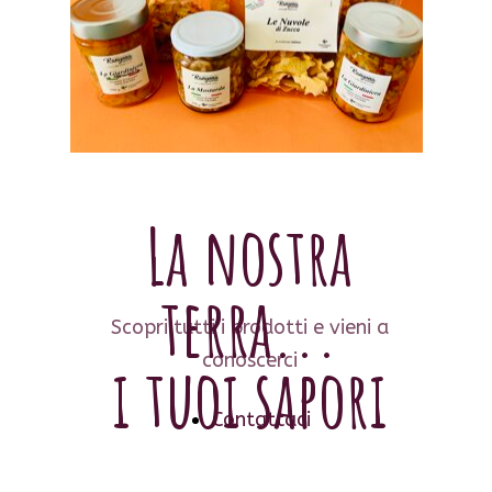
La nostra
terra...
Scopri tutti i prodotti e vieni a
conoscerci
i tuoi sapori
Contattaci